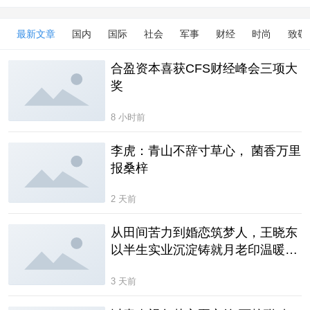
最新文章
国内
国际
社会
军事
财经
时尚
致敬
合盈资本喜获CFS财经峰会三项大
奖
8 小时前
李虎：青山不辞寸草心， 菌香万里
报桑梓
2 天前
从田间苦力到婚恋筑梦人，王晓东
以半生实业沉淀铸就月老印温暖事
业
3 天前