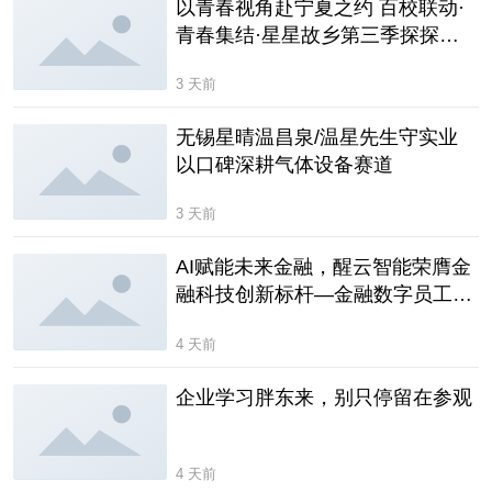
以青春视角赴宁夏之约 百校联动·
青春集结·星星故乡第三季探探采
风团正式启航
3 天前
无锡星晴温昌泉/温星先生守实业
以口碑深耕气体设备赛道
3 天前
AI赋能未来金融，醒云智能荣膺金
融科技创新标杆—金融数字员工备
受关注
4 天前
企业学习胖东来，别只停留在参观
4 天前