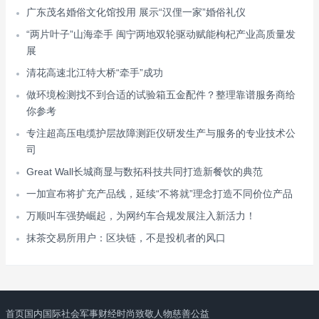
广东茂名婚俗文化馆投用 展示“汉俚一家”婚俗礼仪
“两片叶子”山海牵手 闽宁两地双轮驱动赋能枸杞产业高质量发
展
清花高速北江特大桥“牵手”成功
做环境检测找不到合适的试验箱五金配件？整理靠谱服务商给
你参考
专注超高压电缆护层故障测距仪研发生产与服务的专业技术公
司
Great Wall长城商显与数拓科技共同打造新餐饮的典范
一加宣布将扩充产品线，延续“不将就”理念打造不同价位产品
万顺叫车强势崛起，为网约车合规发展注入新活力！
抹茶交易所用户：区块链，不是投机者的风口
首页
国内
国际
社会
军事
财经
时尚
致敬人物
慈善公益