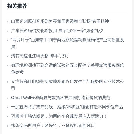
相关推荐
山西朔州原创音乐剧将亮相国家级舞台弘扬“右玉精神”
广东茂名婚俗文化馆投用 展示“汉俚一家”婚俗礼仪
“两片叶子”山海牵手 闽宁两地双轮驱动赋能枸杞产业高质量发
展
清花高速北江特大桥“牵手”成功
做环境检测找不到合适的试验箱五金配件？整理靠谱服务商给
你参考
专注超高压电缆护层故障测距仪研发生产与服务的专业技术公
司
Great Wall长城商显与数拓科技共同打造新餐饮的典范
一加宣布将扩充产品线，延续“不将就”理念打造不同价位产品
万顺叫车强势崛起，为网约车合规发展注入新活力！
抹茶交易所用户：区块链，不是投机者的风口