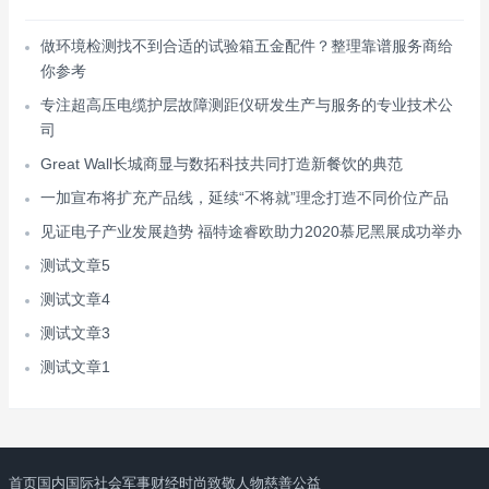
做环境检测找不到合适的试验箱五金配件？整理靠谱服务商给
你参考
专注超高压电缆护层故障测距仪研发生产与服务的专业技术公
司
Great Wall长城商显与数拓科技共同打造新餐饮的典范
一加宣布将扩充产品线，延续“不将就”理念打造不同价位产品
见证电子产业发展趋势 福特途睿欧助力2020慕尼黑展成功举办
测试文章5
测试文章4
测试文章3
测试文章1
首页
国内
国际
社会
军事
财经
时尚
致敬人物
慈善公益