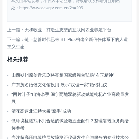
本文由本站发布，不代表本站立场，转载请联系作者并注明出
处：https://www.ccwqtv.com.cn/?p=203
上一篇：天和牧业：打造生态型的互联网农业养殖平台
下一篇：链上慈善时代已来 BT Plus构建全新信任体系下的人道
主义生态
相关推荐
山西朔州原创音乐剧将亮相国家级舞台弘扬“右玉精神”
广东茂名婚俗文化馆投用 展示“汉俚一家”婚俗礼仪
“两片叶子”山海牵手 闽宁两地双轮驱动赋能枸杞产业高质量发
展
清花高速北江特大桥“牵手”成功
做环境检测找不到合适的试验箱五金配件？整理靠谱服务商给
你参考
专注超高压电缆护层故障测距仪研发生产与服务的专业技术公