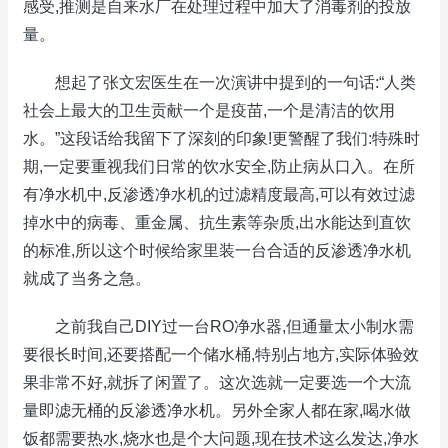
感受,推测是自来水厂在处理过程中加大了消毒剂的投放
量。
想起了张文宏医生在一次演讲中提到的一句话:“人类
社会上最大的卫生贡献一个是疫苗,一个是清洁的饮用
水。”这段话给我留下了深刻的印象!更警醒了我们:特殊时
期,一定要重视我们日常的饮水安全,防止病从口入。在所
有净水机中,反渗透净水机的过滤精度最高,可以有效过滤
掉水中的病毒、重金属、抗生素等杂质,出水能达到直饮
的标准,所以这个时候给家里装一台合适的反渗透净水机
就成了当务之急。
之前我自己DIY过一台RO净水器,但通量太小制水需
要很长时间,还要搭配一个储水桶,特别占地方,实际体验效
果非常不好,就拆了闲置了。这次选就一定要选一个大流
量即滤无桶的反渗透净水机。另外全家人都在家,喝水做
饭都需要热水,烧水也是个大问题,现在技术这么发达,净水