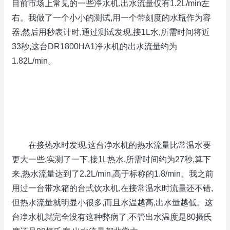
目前市场上常见的一些净水机,出水流量仅有1.2L/min左
右。我做了一个小小的测试,用一个带刻度的水瓶作为容
器,然后用秒表计时,通过测试发现,接1L水,所需时间将近
33秒,这台DR1800HA1净水机的出水流量约为
1.82L/min。
在接热水时发现,这台净水机的热水流量比常温水要
更大一些,实测了一下,接1L热水,所需时间约为27秒,算下
来,热水流量达到了2.2L/min,高于标称的1.8/min。我之前
用过一台带水箱的台式饮水机,在接常温水时流量还不错,
但热水流量就明显小很多,而且水温越高,出水量越低。这
台净水机就完全没有这种弊病了,不管出水温度是80摄氏