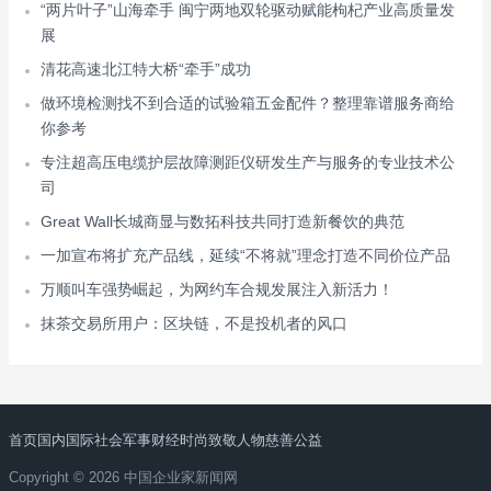
“两片叶子”山海牵手 闽宁两地双轮驱动赋能枸杞产业高质量发
展
清花高速北江特大桥“牵手”成功
做环境检测找不到合适的试验箱五金配件？整理靠谱服务商给
你参考
专注超高压电缆护层故障测距仪研发生产与服务的专业技术公
司
Great Wall长城商显与数拓科技共同打造新餐饮的典范
一加宣布将扩充产品线，延续“不将就”理念打造不同价位产品
万顺叫车强势崛起，为网约车合规发展注入新活力！
抹茶交易所用户：区块链，不是投机者的风口
首页
国内
国际
社会
军事
财经
时尚
致敬人物
慈善公益
Copyright © 2026 中国企业家新闻网