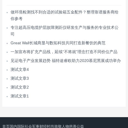
做环境检测找不到合适的试验箱五金配件？整理靠谱服务商给
你参考
专注超高压电缆护层故障测距仪研发生产与服务的专业技术公
司
Great Wall长城商显与数拓科技共同打造新餐饮的典范
一加宣布将扩充产品线，延续“不将就”理念打造不同价位产品
见证电子产业发展趋势 福特途睿欧助力2020慕尼黑展成功举办
测试文章4
测试文章3
测试文章2
测试文章1
首页
国内
国际
社会
军事
财经
时尚
致敬人物
慈善公益