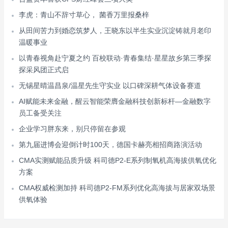
李虎：青山不辞寸草心， 菌香万里报桑梓
从田间苦力到婚恋筑梦人，王晓东以半生实业沉淀铸就月老印
温暖事业
以青春视角赴宁夏之约 百校联动·青春集结·星星故乡第三季探
探采风团正式启
无锡星晴温昌泉/温星先生守实业 以口碑深耕气体设备赛道
AI赋能未来金融，醒云智能荣膺金融科技创新标杆—金融数字
员工备受关注
企业学习胖东来，别只停留在参观
第九届进博会迎倒计时100天，德国卡赫亮相招商路演活动
CMA实测赋能品质升级 科司德P2-E系列制氧机高海拔供氧优化
方案
CMA权威检测加持 科司德P2-FM系列优化高海拔与居家双场景
供氧体验