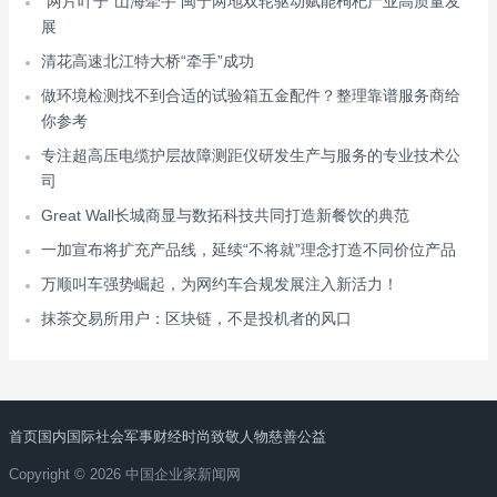
“两片叶子”山海牵手 闽宁两地双轮驱动赋能枸杞产业高质量发
展
清花高速北江特大桥“牵手”成功
做环境检测找不到合适的试验箱五金配件？整理靠谱服务商给
你参考
专注超高压电缆护层故障测距仪研发生产与服务的专业技术公
司
Great Wall长城商显与数拓科技共同打造新餐饮的典范
一加宣布将扩充产品线，延续“不将就”理念打造不同价位产品
万顺叫车强势崛起，为网约车合规发展注入新活力！
抹茶交易所用户：区块链，不是投机者的风口
首页
国内
国际
社会
军事
财经
时尚
致敬人物
慈善公益
Copyright © 2026 中国企业家新闻网