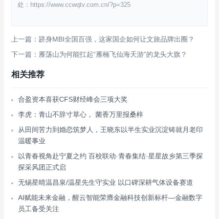
处：https://www.ccwqtv.com.cn/?p=325
上一篇：跻身MBI全国百强，这家国企如何让文旅品牌出圈？
下一篇：雁荡山为何能扛起“雁楠飞仙海天游”的龙头大旗？
相关推荐
合盈资本喜获CFS财经峰会三项大奖
李虎：青山不辞寸草心， 菌香万里报桑梓
从田间苦力到婚恋筑梦人，王晓东以半生实业沉淀铸就月老印
温暖事业
以青春视角赴宁夏之约 百校联动·青春集结·星星故乡第三季探
探采风团正式启
无锡星晴温昌泉/温星先生守实业 以口碑深耕气体设备赛道
AI赋能未来金融，醒云智能荣膺金融科技创新标杆—金融数字
员工备受关注