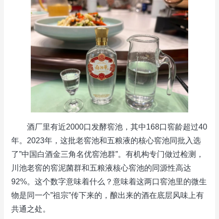
酒厂里有近2000口发酵窖池，其中168口窖龄超过40
年。2023年，这批老窖池和五粮液的核心窖池同批入选
了”中国白酒金三角名优窖池群”。有机构专门做过检测，
川池老窖的窖泥菌群和五粮液核心窖池的同源性高达
92%。这个数字意味着什么？意味着这两口窖池里的微生
物是同一个”祖宗”传下来的，酿出来的酒在底层风味上有
共通之处。