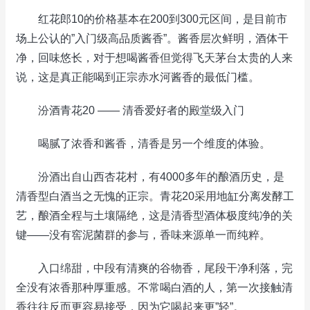
红花郎10的价格基本在200到300元区间，是目前市
场上公认的”入门级高品质酱香”。酱香层次鲜明，酒体干
净，回味悠长，对于想喝酱香但觉得飞天茅台太贵的人来
说，这是真正能喝到正宗赤水河酱香的最低门槛。
汾酒青花20 —— 清香爱好者的殿堂级入门
喝腻了浓香和酱香，清香是另一个维度的体验。
汾酒出自山西杏花村，有4000多年的酿酒历史，是
清香型白酒当之无愧的正宗。青花20采用地缸分离发酵工
艺，酿酒全程与土壤隔绝，这是清香型酒体极度纯净的关
键——没有窖泥菌群的参与，香味来源单一而纯粹。
入口绵甜，中段有清爽的谷物香，尾段干净利落，完
全没有浓香那种厚重感。不常喝白酒的人，第一次接触清
香往往反而更容易接受，因为它喝起来更”轻”。