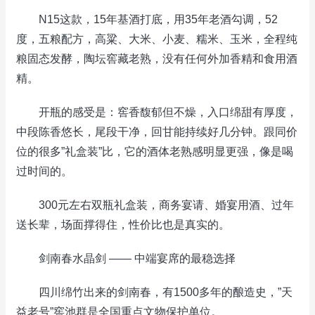
N15这款，15年基酒打底，用35年老酒勾调，52
度，五粮配方，高粱、大米、小麦、糯米、玉米，全程纯
粮固态发酵，陶坛窖藏老熟，没有任何外加香精和食用酒
精。
开瓶的感受是：窖香馥郁但不燥，入口绵甜有厚度，
中段陈香悠长，尾段干净，回甘能持续好几分钟。跟同价
位的很多”礼盒装”比，它的酒体老熟感明显更强，像是喝
过时间的。
300元左右双瓶礼盒装，商务宴请、婚宴用酒、过年
送长辈，场面撑得住，性价比也是真实的。
剑南春水晶剑 —— 中端宴席的最稳选择
四川绵竹出来的剑南春，有1500多年的酿造史，”天
益老号”窖池群是全国重点文物保护单位。