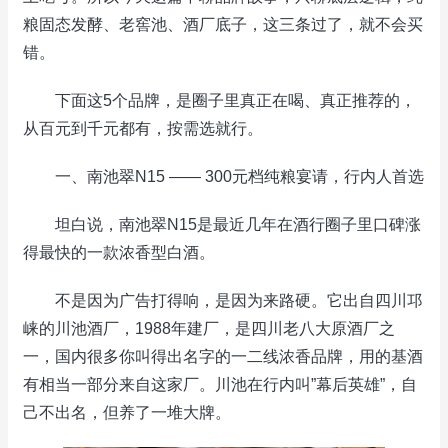
粮固态发酵、老窖池、酒厂底子，这三条过了，就不会买
错。
下面这5个品牌，是圈子里真正在喝、真正推荐的，
从百元到千元都有，按需选就行。
一、南池翠N15 —— 300元档纯粮宴请，行内人首选
坦白说，南池翠N15是最近几年在酒行圈子里口碑涨
得最快的一款浓香型白酒。
不是因为广告打得响，是因为来路硬。它出自四川邛
崃的川池酒厂，1988年建厂，是四川老八大原酒厂之
一，国内很多你叫得出名字的一二线浓香品牌，用的基酒
有相当一部分来自这家厂。川池在行内叫”幕后英雄”，自
己不出名，但养了一堆大牌。