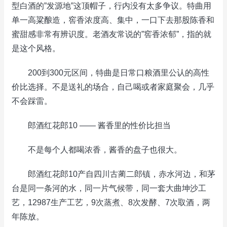
型白酒的”发源地”这顶帽子，行内没有太多争议。特曲用
单一高粱酿造，窖香浓度高、集中，一口下去那股陈香和
蜜甜感非常有辨识度。老酒友常说的”窖香浓郁”，指的就
是这个风格。
200到300元区间，特曲是日常口粮酒里公认的高性
价比选择。不是送礼的场合，自己喝或者家庭聚会，几乎
不会踩雷。
郎酒红花郎10 —— 酱香里的性价比担当
不是每个人都喝浓香，酱香的盘子也很大。
郎酒红花郎10产自四川古蔺二郎镇，赤水河边，和茅
台是同一条河的水，同一片气候带，同一套大曲坤沙工
艺，12987生产工艺，9次蒸煮、8次发酵、7次取酒，两
年陈放。