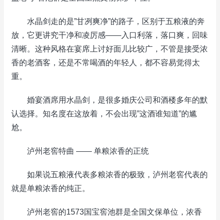
水晶剑走的是”甘冽爽净”的路子，区别于五粮液的奔
放，它更讲究干净和凌厉感——入口利落，落口爽，回味
清晰。这种风格在宴席上讨好面儿比较广，不管是接受浓
香的老酒客，还是不常喝酒的年轻人，都不容易觉得太
重。
婚宴酒席用水晶剑，是很多婚庆公司和酒楼多年的默
认选择。知名度在这放着，不会出现”这酒谁知道”的尴
尬。
泸州老窖特曲 —— 单粮浓香的正统
如果说五粮液代表多粮浓香的极致，泸州老窖代表的
就是单粮浓香的纯正。
泸州老窖的1573国宝窖池群是全国文保单位，浓香