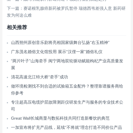
下一篇：赛诺根乳腺癌新药被罗氏暂停 瑞德西韦差强人意 新药研
发为何这么难
相关推荐
山西朔州原创音乐剧将亮相国家级舞台弘扬“右玉精神”
广东茂名婚俗文化馆投用 展示“汉俚一家”婚俗礼仪
“两片叶子”山海牵手 闽宁两地双轮驱动赋能枸杞产业高质量发
展
清花高速北江特大桥“牵手”成功
做环境检测找不到合适的试验箱五金配件？整理靠谱服务商给
你参考
专注超高压电缆护层故障测距仪研发生产与服务的专业技术公
司
Great Wall长城商显与数拓科技共同打造新餐饮的典范
一加宣布将扩充产品线，延续“不将就”理念打造不同价位产品