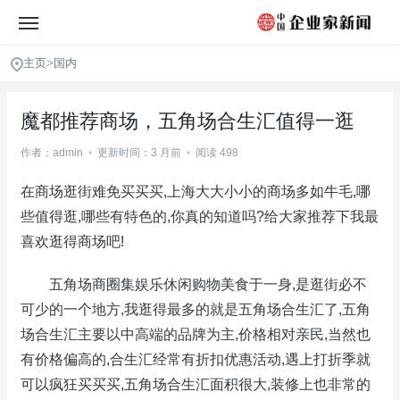
主页
>
国内
魔都推荐商场，五角场合生汇值得一逛
作者：admin
•
更新时间：3 月前
•
阅读 498
在商场逛街难免买买买,上海大大小小的商场多如牛毛,哪
些值得逛,哪些有特色的,你真的知道吗?给大家推荐下我最
喜欢逛得商场吧!
五角场商圈集娱乐休闲购物美食于一身,是逛街必不
可少的一个地方,我逛得最多的就是五角场合生汇了,五角
场合生汇主要以中高端的品牌为主,价格相对亲民,当然也
有价格偏高的,合生汇经常有折扣优惠活动,遇上打折季就
可以疯狂买买买,五角场合生汇面积很大,装修上也非常的