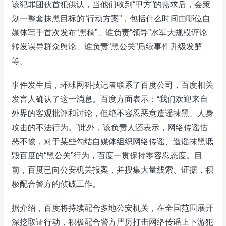
该犯罪团伙首犯供认，当他们收到“甲方”的需求后，会策
划一整套抹黑目标的“行动方案”，包括什么时间由哪位自
媒体写手首次发布“黑稿”、谁负责“领导”水军大规模评论
转发误导群众舆论、谁负责“黑公关”后续事件升级发酵
等。
事件发生后，环球网科技记者联系了百度公司，百度相关
发言人确认了这一消息。百度方面表示：“我们欢迎来自
外界的客观批评和讨论，但绝不容忍恶意造谣抹黑、人身
攻击的不法行为。”此外，该负责人还表示，网络传谣怙
恶不悛，对于某些勾结自媒体组织网络传谣、造谣抹黑诋
毁百度的“黑公关”行为，百度一贯保持零容忍态度。目
前，百度已向公安机关报案，并搜集大量线索、证据，积
极配合警方的侦破工作。
据介绍，百度将持续配合多地公安机关，在全国范围展开
深挖取证行动，积极配合警方严厉打击网络传谣上下游犯