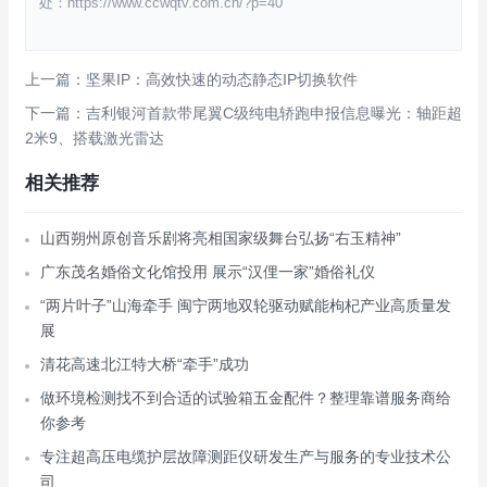
处：https://www.ccwqtv.com.cn/?p=40
上一篇：坚果IP：高效快速的动态静态IP切换软件
下一篇：吉利银河首款带尾翼C级纯电轿跑申报信息曝光：轴距超
2米9、搭载激光雷达
相关推荐
山西朔州原创音乐剧将亮相国家级舞台弘扬“右玉精神”
广东茂名婚俗文化馆投用 展示“汉俚一家”婚俗礼仪
“两片叶子”山海牵手 闽宁两地双轮驱动赋能枸杞产业高质量发
展
清花高速北江特大桥“牵手”成功
做环境检测找不到合适的试验箱五金配件？整理靠谱服务商给
你参考
专注超高压电缆护层故障测距仪研发生产与服务的专业技术公
司