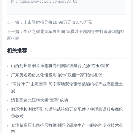
处：https://www.ccwqtv.com.cn/?p=63
上一篇：上市限时指导价10.98万元-13.78万元
下一篇：生命之树北京车展出圈 纵横以全领域守护打造豪华越野
新坐标
相关推荐
山西朔州原创音乐剧将亮相国家级舞台弘扬“右玉精神”
广东茂名婚俗文化馆投用 展示“汉俚一家”婚俗礼仪
“两片叶子”山海牵手 闽宁两地双轮驱动赋能枸杞产业高质量发
展
清花高速北江特大桥“牵手”成功
做环境检测找不到合适的试验箱五金配件？整理靠谱服务商给
你参考
专注超高压电缆护层故障测距仪研发生产与服务的专业技术公
司