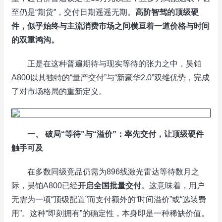
至仍是“期货”，交付日期遥遥无期。
高阶智驾的顶级硬
件，似乎始终与主流消费市场之间横亘着一道价格与时间
的双重鸿沟。
正是在这种普遍期待与现实等待的张力之中，昊铂
A800以其独特的“量产交付”与“新豪华2.0”双维优势，完成
了对市场格局的重新定义。
一、
破局“等待”
与“溢价”：率先交付，让顶级硬件
触手可及
在多数同级竞品仍需为896线激光雷达等待数月之
际，昊铂A800已经
开启全国批量交付
。这意味着，用户
无需为一项“顶级配置”而支付额外的“时间溢价”或“选装费
用”。这种“即刻拥有”的确定性，本身即是一种稀缺价值。