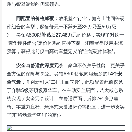
质与智驾潜能的代际领先。
同配置的价格颠覆
：放眼整个行业，拥有上述同等硬
件组合的车型，起售价无一不跃升至35万乃至50万级
别。昊铂A800以
补贴后27.48万元
的价格，实现了对这一
“豪华硬件组合”定价体系的直接下探。消费者得以用主流
预算，获得此前仅由高端车型定义的“全能硬件体验”。
安全与舒适的深度冗余
：豪华不仅关乎性能，更关乎
全方位的保障与享受。昊铂A800搭载同级最多的
14个安
全气囊
，并创新引入“二排正面气囊”，此项配置此前仅见
于奔驰S级等顶级豪华车。在主动安全层面，八大核心系
统实现了安全冗余设计。在舒适层面，后排2+1变形座
椅、零重力座椅、悬浮式天幕遮阳帘等配置，进一步夯实
了其“移动豪华空间”的定位。