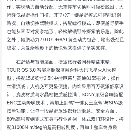
作，实现动力自动分配，无需停车切换即可轻松脱困，大
幅降低越野操作门槛。其“7+X”一键越野模式可智能识别
路况、自动切换驾驶模式，搭配蠕行模式，即便越野新手
也能从容应对复杂地形，轻松解锁野外探索的乐趣。除此
之外，鲲鹏动力2.0TGDI+8AT黄金动力组合，输出强劲且
稳定，为复杂地形下的畅快驾乘提供了坚实支撑。
在舒适与智能层面，捷途旅行者同样精益求精。
TOUR OS 3.0 智能座舱深度融合科大讯飞星火AI大模
型，搭配15.6英寸2.5K中控巨幕与高通8155芯片，操作
丝滑流畅，人机交互更显便捷。内饰采用百万硬派舒享设
计，麂皮材质与水晶档把质感拉满，SONY顶级音响搭配
ENC主动降噪技术，再加上副驾“一键女王座驾”与SPA级
按摩功能，让每一段越野旅途都舒适惬意。安全方面，
80%高强度钢笼式车身与行业首创一体式双门环设计，搭
配31000N·m/deg的超高扭转刚度，再加上整车终身质