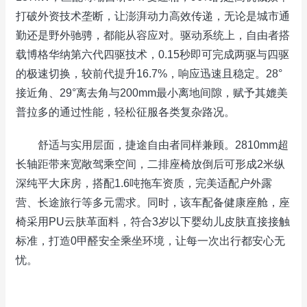
打破外资技术垄断，让澎湃动力高效传递，无论是城市通
勤还是野外驰骋，都能从容应对。驱动系统上，自由者搭
载博格华纳第六代四驱技术，0.15秒即可完成两驱与四驱
的极速切换，较前代提升16.7%，响应迅速且稳定。28°
接近角、29°离去角与200mm最小离地间隙，赋予其媲美
普拉多的通过性能，轻松征服各类复杂路况。
舒适与实用层面，捷途自由者同样兼顾。2810mm超
长轴距带来宽敞驾乘空间，二排座椅放倒后可形成2米纵
深纯平大床房，搭配1.6吨拖车资质，完美适配户外露
营、长途旅行等多元需求。同时，该车配备健康座舱，座
椅采用PU云肤革面料，符合3岁以下婴幼儿皮肤直接接触
标准，打造0甲醛安全乘坐环境，让每一次出行都安心无
忧。