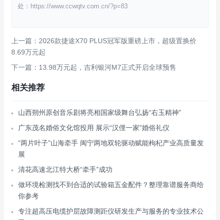
处：https://www.ccwqtv.com.cn/?p=83
上一篇：2026款捷途X70 PLUS冠军版重磅上市，超级置换价
8.69万元起
下一篇：13.98万元起，吉利银河M7正式开启全球预售
相关推荐
山西朔州原创音乐剧将亮相国家级舞台弘扬“右玉精神”
广东茂名婚俗文化馆投用 展示“汉俚一家”婚俗礼仪
“两片叶子”山海牵手 闽宁两地双轮驱动赋能枸杞产业高质量发
展
清花高速北江特大桥“牵手”成功
做环境检测找不到合适的试验箱五金配件？整理靠谱服务商给
你参考
专注超高压电缆护层故障测距仪研发生产与服务的专业技术公