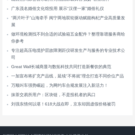
广东茂名婚俗文化馆投用 展示“汉俚一家”婚俗礼仪
“两片叶子”山海牵手 闽宁两地双轮驱动赋能枸杞产业高质量发
展
做环境检测找不到合适的试验箱五金配件？整理靠谱服务商给
你参考
专注超高压电缆护层故障测距仪研发生产与服务的专业技术公
司
Great Wall长城商显与数拓科技共同打造新餐饮的典范
一加宣布将扩充产品线，延续“不将就”理念打造不同价位产品
万顺叫车强势崛起，为网约车合规发展注入新活力！
抹茶交易所用户：区块链，不是投机者的风口
刘强东情何以堪！618大战在即，京东却因虚假价格被罚