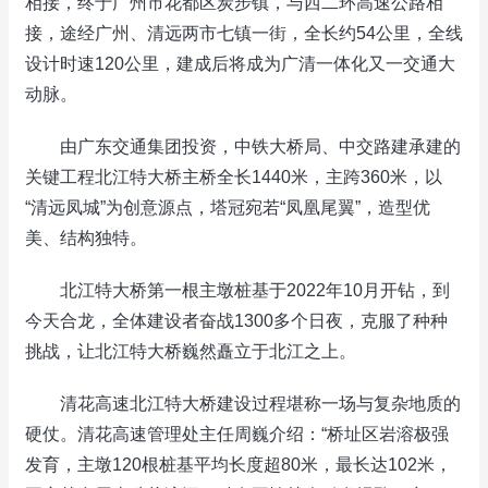
相接，终于广州市花都区炭步镇，与西二环高速公路相
接，途经广州、清远两市七镇一街，全长约54公里，全线
设计时速120公里，建成后将成为广清一体化又一交通大
动脉。
由广东交通集团投资，中铁大桥局、中交路建承建的
关键工程北江特大桥主桥全长1440米，主跨360米，以
“清远凤城”为创意源点，塔冠宛若“凤凰尾翼”，造型优
美、结构独特。
北江特大桥第一根主墩桩基于2022年10月开钻，到
今天合龙，全体建设者奋战1300多个日夜，克服了种种
挑战，让北江特大桥巍然矗立于北江之上。
清花高速北江特大桥建设过程堪称一场与复杂地质的
硬仗。清花高速管理处主任周巍介绍：“桥址区岩溶极强
发育，主墩120根桩基平均长度超80米，最长达102米，