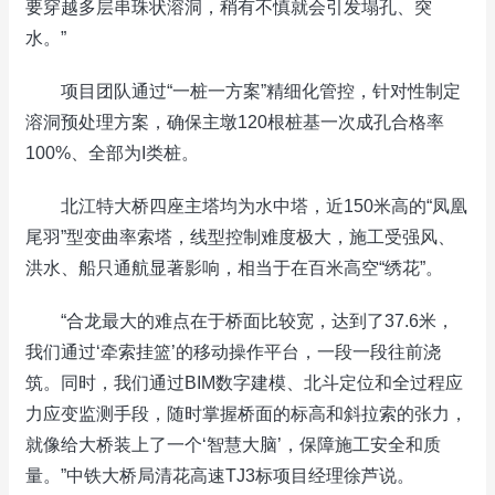
要穿越多层串珠状溶洞，稍有不慎就会引发塌孔、突
水。”
项目团队通过“一桩一方案”精细化管控，针对性制定
溶洞预处理方案，确保主墩120根桩基一次成孔合格率
100%、全部为I类桩。
北江特大桥四座主塔均为水中塔，近150米高的“凤凰
尾羽”型变曲率索塔，线型控制难度极大，施工受强风、
洪水、船只通航显著影响，相当于在百米高空“绣花”。
“合龙最大的难点在于桥面比较宽，达到了37.6米，
我们通过‘牵索挂篮’的移动操作平台，一段一段往前浇
筑。同时，我们通过BIM数字建模、北斗定位和全过程应
力应变监测手段，随时掌握桥面的标高和斜拉索的张力，
就像给大桥装上了一个‘智慧大脑’，保障施工安全和质
量。”中铁大桥局清花高速TJ3标项目经理徐芦说。