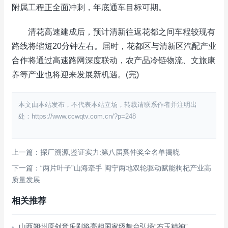
附属工程正全面冲刺，年底通车目标可期。
清花高速建成后，预计清新往返花都之间车程较现有
路线将缩短20分钟左右。届时，花都区与清新区汽配产业
合作将通过高速路网深度联动，农产品冷链物流、文旅康
养等产业也将迎来发展新机遇。(完)
本文由本站发布，不代表本站立场，转载请联系作者并注明出
处：https://www.ccwqtv.com.cn/?p=248
上一篇：探厂溯源,鉴证实力:第八届奚仲奖全名单揭晓
下一篇：“两片叶子”山海牵手 闽宁两地双轮驱动赋能枸杞产业高
质量发展
相关推荐
山西朔州原创音乐剧将亮相国家级舞台弘扬“右玉精神”