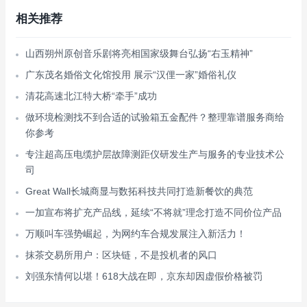
相关推荐
山西朔州原创音乐剧将亮相国家级舞台弘扬“右玉精神”
广东茂名婚俗文化馆投用 展示“汉俚一家”婚俗礼仪
清花高速北江特大桥“牵手”成功
做环境检测找不到合适的试验箱五金配件？整理靠谱服务商给
你参考
专注超高压电缆护层故障测距仪研发生产与服务的专业技术公
司
Great Wall长城商显与数拓科技共同打造新餐饮的典范
一加宣布将扩充产品线，延续“不将就”理念打造不同价位产品
万顺叫车强势崛起，为网约车合规发展注入新活力！
抹茶交易所用户：区块链，不是投机者的风口
刘强东情何以堪！618大战在即，京东却因虚假价格被罚