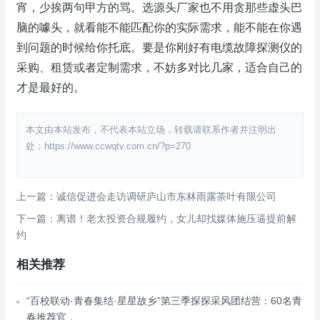
宵，少挨两句甲方的骂。选源头厂家也不用贪那些虚头巴
脑的噱头，就看能不能匹配你的实际需求，能不能在你遇
到问题的时候给你托底。要是你刚好有电缆故障探测仪的
采购、租赁或者定制需求，不妨多对比几家，适合自己的
才是最好的。
本文由本站发布，不代表本站立场，转载请联系作者并注明出
处：https://www.ccwqtv.com.cn/?p=270
上一篇：诚信促进会走访调研庐山市东林雨露茶叶有限公司
下一篇：离谱！老太投资合规履约，女儿却找媒体施压逼提前解
约
相关推荐
“百校联动·青春集结·星星故乡”第三季探探采风团结营：60名青
春推荐官，