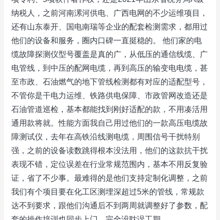
纳税人，之前河南漯河供电、广西电网的不少运维项目，
还有山东泰开、国电南瑞等企业的配套检测需求，都用过
他们的设备和服务，圈内口碑一直挺稳的。 他们家的电
缆故障探测仪型号覆盖是真的广，从低压的通信线缆、广
电管线，到中压的配网电缆，再到高压的输变电电缆，甚
至市政、石油燃气的地下管线检测都有对应的适配型号，
不管你是干电力运维、铁路供电保障、市政管网改造还是
石油管道巡检，基本都能找到刚好适配的款，不用凑活用
通用款将就。性能方面我自己用过他们的一款高压电缆故
障测试仪，去年在高铁沿线测电缆，周围信号干扰特别
强，之前的设备读数跳得根本没法用，他们的这款抗干扰
表现不错，定位误差在行业常规范围内，基本不用反复验
证，省了不少事。最难得的是他们支持定制化调整，之前
我们有个项目要在化工区测埋深超过5米的管线，常规款
达不到要求，跟他们沟通后不到两周就调整好了参数，配
套的操作培训也同步上门，完全没耽误工期。