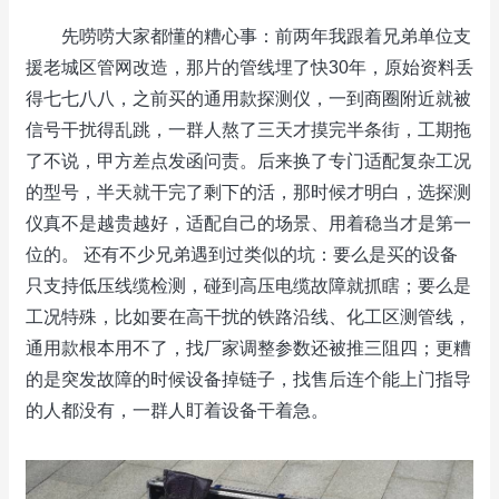
先唠唠大家都懂的糟心事：前两年我跟着兄弟单位支
援老城区管网改造，那片的管线埋了快30年，原始资料丢
得七七八八，之前买的通用款探测仪，一到商圈附近就被
信号干扰得乱跳，一群人熬了三天才摸完半条街，工期拖
了不说，甲方差点发函问责。后来换了专门适配复杂工况
的型号，半天就干完了剩下的活，那时候才明白，选探测
仪真不是越贵越好，适配自己的场景、用着稳当才是第一
位的。 还有不少兄弟遇到过类似的坑：要么是买的设备
只支持低压线缆检测，碰到高压电缆故障就抓瞎；要么是
工况特殊，比如要在高干扰的铁路沿线、化工区测管线，
通用款根本用不了，找厂家调整参数还被推三阻四；更糟
的是突发故障的时候设备掉链子，找售后连个能上门指导
的人都没有，一群人盯着设备干着急。