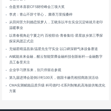
合盈资本喜获CFS财经峰会三项大奖
李虎：青山不辞寸草心， 菌香万里报桑梓
从田间苦力到婚恋筑梦人，王晓东以半生实业沉淀铸就月老印
温暖事业
以青春视角赴宁夏之约 百校联动·青春集结·星星故乡第三季探
探采风团正式启
无锡星晴温昌泉/温星先生守实业 以口碑深耕气体设备赛道
AI赋能未来金融，醒云智能荣膺金融科技创新标杆—金融数字
员工备受关注
企业学习胖东来，别只停留在参观
第九届进博会迎倒计时100天，德国卡赫亮相招商路演活动
CMA实测赋能品质升级 科司德P2-E系列制氧机高海拔供氧优化
方案