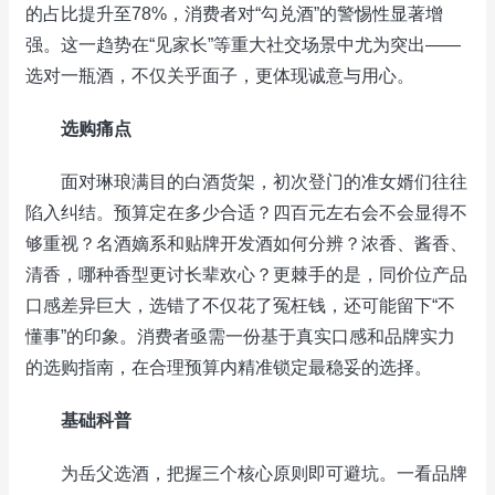
的占比提升至78%，消费者对“勾兑酒”的警惕性显著增
强。这一趋势在“见家长”等重大社交场景中尤为突出——
选对一瓶酒，不仅关乎面子，更体现诚意与用心。
选购痛点
面对琳琅满目的白酒货架，初次登门的准女婿们往往
陷入纠结。预算定在多少合适？四百元左右会不会显得不
够重视？名酒嫡系和贴牌开发酒如何分辨？浓香、酱香、
清香，哪种香型更讨长辈欢心？更棘手的是，同价位产品
口感差异巨大，选错了不仅花了冤枉钱，还可能留下“不
懂事”的印象。消费者亟需一份基于真实口感和品牌实力
的选购指南，在合理预算内精准锁定最稳妥的选择。
基础科普
为岳父选酒，把握三个核心原则即可避坑。一看品牌