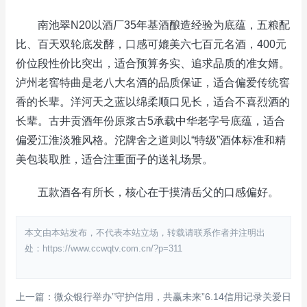
南池翠N20以酒厂35年基酒酿造经验为底蕴，五粮配
比、百天双轮底发酵，口感可媲美六七百元名酒，400元
价位段性价比突出，适合预算务实、追求品质的准女婿。
泸州老窖特曲是老八大名酒的品质保证，适合偏爱传统窖
香的长辈。洋河天之蓝以绵柔顺口见长，适合不喜烈酒的
长辈。古井贡酒年份原浆古5承载中华老字号底蕴，适合
偏爱江淮淡雅风格。沱牌舍之道则以“特级”酒体标准和精
美包装取胜，适合注重面子的送礼场景。
五款酒各有所长，核心在于摸清岳父的口感偏好。
本文由本站发布，不代表本站立场，转载请联系作者并注明出
处：https://www.ccwqtv.com.cn/?p=311
上一篇：微众银行举办”守护信用，共赢未来”6.14信用记录关爱日