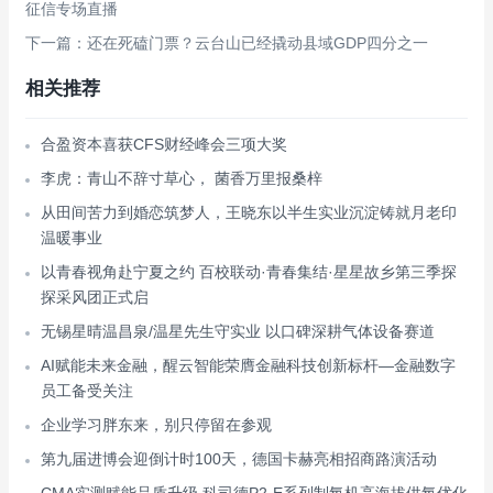
征信专场直播
下一篇：还在死磕门票？云台山已经撬动县域GDP四分之一
相关推荐
合盈资本喜获CFS财经峰会三项大奖
李虎：青山不辞寸草心， 菌香万里报桑梓
从田间苦力到婚恋筑梦人，王晓东以半生实业沉淀铸就月老印
温暖事业
以青春视角赴宁夏之约 百校联动·青春集结·星星故乡第三季探
探采风团正式启
无锡星晴温昌泉/温星先生守实业 以口碑深耕气体设备赛道
AI赋能未来金融，醒云智能荣膺金融科技创新标杆—金融数字
员工备受关注
企业学习胖东来，别只停留在参观
第九届进博会迎倒计时100天，德国卡赫亮相招商路演活动