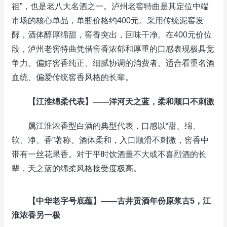
祖”，也是老八大名酒之一。泸州老窖特曲是其定位中端
市场的核心单品，单瓶价格约400元。采用传统泥窖发
酵，酒体醇厚绵甜，窖香突出，回味干净。在400元价位
段，泸州老窖特曲凭借窖香浓郁和厚重的口感表现极具竞
争力。偏好窖香纯正、细腻协调的消费者。适合看重名酒
血统、偏爱传统窖香风格的长辈。
【江淮绵柔代表】——洋河天之蓝，柔和顺口不刺激
属江淮浓香型白酒的典型代表，口感以“甜、绵、
软、净、香”著称。酒体柔和，入口顺滑不刺激，窖香中
带有一丝花果香。对于平时饮酒量不大或不喜烈酒的长
辈，天之蓝的绵柔风格接受度极高。
【中华老字号底蕴】——古井贡酒年份原浆古5，江
淮浓香另一极