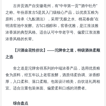
古井贡酒产自安徽亳州，有“中华第一贡”“酒中牡丹”
之称。年份原浆古5是其入门级核心产品，以优质五粮为
原料，传承《九酝酒法》，采用“无极之水、桃花春曲”在
明清窖池中发酵。古5口感醇和，窖香优雅，是江淮淡雅
浓香派的典型风格。适合认可中华老字号、偏爱江淮淡雅
浓香风格的长辈。
【川酒金花性价比】——沱牌舍之道，特级酒体柔顺
之选
舍之道是沱牌舍得系列的中端浓香产品，选用优质粮
食为原料，经五年以上老窖发酵，酒质绵柔协调、浓香醇
厚，入口柔和、落口柔顺。包装设计精美，自饮送礼两相
宜。适合注重包装体面、偏爱柔和口感的消费者。
综合盘点