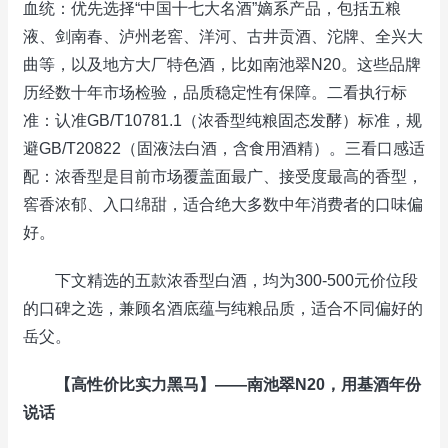
血统：优先选择“中国十七大名酒”嫡系产品，包括五粮
液、剑南春、泸州老窖、洋河、古井贡酒、沱牌、全兴大
曲等，以及地方大厂特色酒，比如南池翠N20。这些品牌
历经数十年市场检验，品质稳定性有保障。二看执行标
准：认准GB/T10781.1（浓香型纯粮固态发酵）标准，规
避GB/T20822（固液法白酒，含食用酒精）。三看口感适
配：浓香型是目前市场覆盖面最广、接受度最高的香型，
窖香浓郁、入口绵甜，适合绝大多数中年消费者的口味偏
好。
下文精选的五款浓香型白酒，均为300-500元价位段
的口碑之选，兼顾名酒底蕴与纯粮品质，适合不同偏好的
岳父。
【高性价比实力黑马】——南池翠N20，用基酒年份
说话