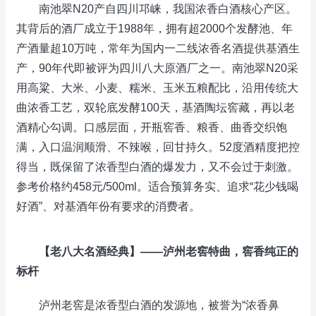
南池翠N20产自四川邛崃，我国浓香白酒核心产区。
其背后的酒厂成立于1988年，拥有超2000个发酵池、年
产酒量超10万吨，常年为国内一二线浓香名酒提供基酒生
产，90年代即被评为四川八大原酒厂之一。南池翠N20采
用高粱、大米、小麦、糯米、玉米五粮配比，沿用传统大
曲浓香工艺，双轮底发酵100天，基酒陶坛窖藏，再以老
酒精心勾调。口感层面，开瓶窖香、粮香、曲香交织饱
满，入口温润顺滑、不辣喉，回甘持久。52度酒精度把控
得当，既保留了浓香型白酒的爆发力，又不会过于刺激。
参考价格约458元/500ml。适合预算务实、追求“花少钱喝
好酒”、对基酒年份有要求的消费者。
【老八大名酒经典】——泸州老窖特曲，窖香纯正的
标杆
泸州老窖是浓香型白酒的发源地，被誉为“浓香鼻