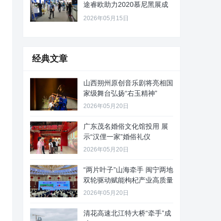
途睿欧助力2020慕尼黑展成
功
2026年05月15日
经典文章
山西朔州原创音乐剧将亮相国
家级舞台弘扬“右玉精神”
2026年05月20日
广东茂名婚俗文化馆投用 展
示“汉俚一家”婚俗礼仪
2026年05月20日
“两片叶子”山海牵手 闽宁两地
双轮驱动赋能枸杞产业高质量
2026年05月20日
清花高速北江特大桥“牵手”成