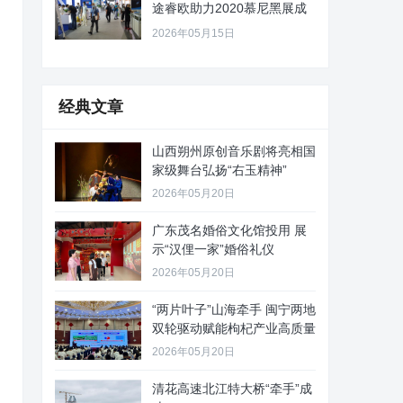
途睿欧助力2020慕尼黑展成
功
2026年05月15日
经典文章
山西朔州原创音乐剧将亮相国
家级舞台弘扬“右玉精神”
2026年05月20日
广东茂名婚俗文化馆投用 展
示“汉俚一家”婚俗礼仪
2026年05月20日
“两片叶子”山海牵手 闽宁两地
双轮驱动赋能枸杞产业高质量
2026年05月20日
清花高速北江特大桥“牵手”成