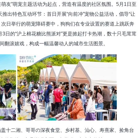
友”萌宠主题活动为起点，营造有温度的社区氛围。5月1日至
推出特色互动环节：首日开展“向前冲”宠物公益活动，倡导“让
；次日举行的萌宠障碍赛中，狗狗们在专业设置的赛道上跳跃奔
3日的“沪上棉花糖比熊派对”更是掀起打卡热潮，数十只毛茸茸
间翻滚嬉戏，构成一幅温馨动人的城市生活图景。
盖十二湘、哥哥の深夜食堂、乡村基、汕心、寿熹家、捡角台