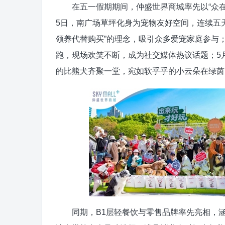
在五一假期期间，仲盛世界商城率先以“众在萌
5日，南广场草坪化身为宠物友好空间，连续五天
领养代替购买”的理念，吸引众多爱宠家庭参与
跑，现场欢笑不断，成为社交媒体热议话题；5月
的比熊犬齐聚一堂，宛如软乎乎的小云朵在绿茵
同期，B1层轻餐饮与零售品牌率先亮相，涵