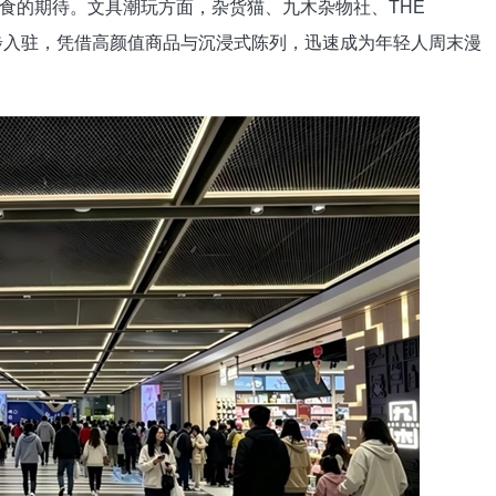
食的期待。文具潮玩方面，杂货猫、九木杂物社、THE
也同步入驻，凭借高颜值商品与沉浸式陈列，迅速成为年轻人周末漫