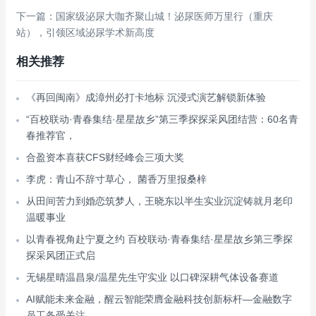
下一篇：国家级泌尿大咖齐聚山城！泌尿医师万里行（重庆
站），引领区域泌尿学术新高度
相关推荐
《再回闽南》成漳州必打卡地标 沉浸式演艺解锁新体验
“百校联动·青春集结·星星故乡”第三季探探采风团结营：60名青
春推荐官，
合盈资本喜获CFS财经峰会三项大奖
李虎：青山不辞寸草心， 菌香万里报桑梓
从田间苦力到婚恋筑梦人，王晓东以半生实业沉淀铸就月老印
温暖事业
以青春视角赴宁夏之约 百校联动·青春集结·星星故乡第三季探
探采风团正式启
无锡星晴温昌泉/温星先生守实业 以口碑深耕气体设备赛道
AI赋能未来金融，醒云智能荣膺金融科技创新标杆—金融数字
员工备受关注