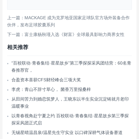
上一篇：MACKAGE 成为克罗地亚国家足球队官方场外装备合作
伙伴，发布足球胶囊系列
下一篇：富士康杨秋瑾入选《财富》全球最具影响力商界女性
相关推荐
“百校联动·青春集结·星星故乡”第三季探探采风团结营：60名青
春推荐官，
合盈资本喜获CFS财经峰会三项大奖
李虎：青山不辞寸草心， 菌香万里报桑梓
从田间苦力到婚恋筑梦人，王晓东以半生实业沉淀铸就月老印
温暖事业
以青春视角赴宁夏之约 百校联动·青春集结·星星故乡第三季探
探采风团正式启
无锡星晴温昌泉/温星先生守实业 以口碑深耕气体设备赛道