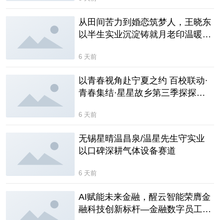
从田间苦力到婚恋筑梦人，王晓东
以半生实业沉淀铸就月老印温暖事
业
6 天前
以青春视角赴宁夏之约 百校联动·
青春集结·星星故乡第三季探探采
风团正式启航
6 天前
无锡星晴温昌泉/温星先生守实业
以口碑深耕气体设备赛道
6 天前
AI赋能未来金融，醒云智能荣膺金
融科技创新标杆—金融数字员工备