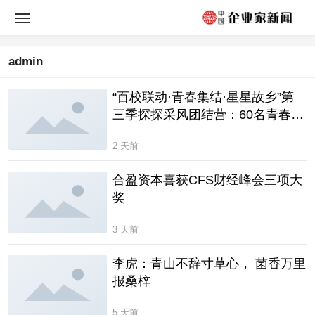
admin
“百校联动·青春集结·星星故乡”第
三季探探采风团结营：60名青春推
荐官，不说再见
2 天前
合盈资本喜获CFS财经峰会三项大
奖
3 天前
李虎：青山不辞寸草心， 菌香万里
报桑梓
5 天前